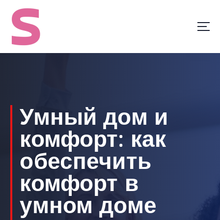
S
k
i
p
t
o
c
o
n
t
Умный дом и
e
n
комфорт: как
t
обеспечить
комфорт в
умном доме