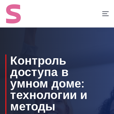
S
k
i
p
t
o
c
o
n
t
Контроль
e
n
доступа в
t
умном доме:
технологии и
методы