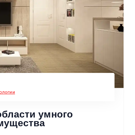
ологии
области умного
мущества