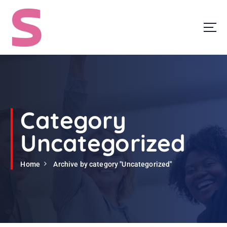
S
k
i
p
t
o
c
o
n
t
Category
e
n
Uncategorized
t
Home
Archive by category "Uncategorized"