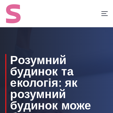
S
k
i
p
t
o
c
o
n
t
Розумний
e
n
будинок та
t
екологія: як
розумний
будинок може