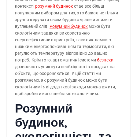
контексті
розумний будинок
стає все більш
популярним вибором для тих, хто бажає не тільки
зручно керувати своїм будинком, але й знизити
вуглецевий слід.
Розумний будинок
може бути
екологічним завдяки використанню
енергоефективних пристроїв, таких як лампи з
низьким енергоспоживанням та термостати, які
регулюють температуру відповідно до ваших
потреб. Крім того, автоматичні системи
безпеки
дозволяють уникнути необхідності в поїздках на
об’єкти, що охороняються. У цій статті ми
розглянемо, як розумний будинок може бути
екологічним і які додаткові заходи можна вжити,
щоб зробити його ще більш екологічним.
Розумний
будинок,
екологічність та