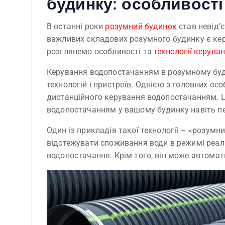
будинку: особливості 
В останні роки
розумний будинок
став невід’
важливих складових розумного будинку є кер
розглянемо особливості та
технології керува
Керування водопостачанням в розумному буд
технологій і пристроїв. Однією з головних ос
дистанційного керування водопостачанням. Ц
водопостачанням у вашому будинку навіть п
Один із прикладів такої технології – «розумн
відстежувати споживання води в режимі реал
водопостачання. Крім того, він може автомат