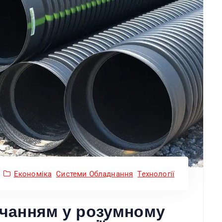
Економіка
Системи Обладнання
Технології
чанням у розумному