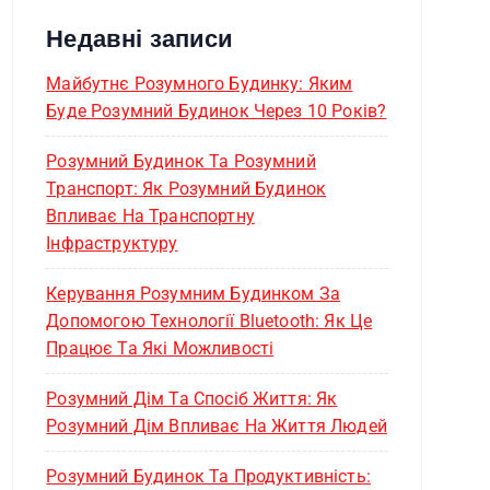
Недавні записи
Майбутнє Розумного Будинку: Яким
Буде Розумний Будинок Через 10 Років?
Розумний Будинок Та Розумний
Транспорт: Як Розумний Будинок
Впливає На Транспортну
Інфраструктуру
Керування Розумним Будинком За
Допомогою Технології Bluetooth: Як Це
Працює Та Які Можливості
Розумний Дім Та Спосіб Життя: Як
Розумний Дім Впливає На Життя Людей
Розумний Будинок Та Продуктивність: