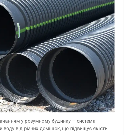
тачанням у розумному будинку – система
и воду від різних домішок, що підвищує якість