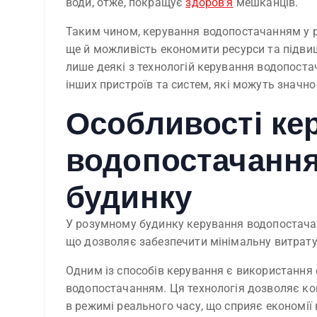
води, отже, покращує
здоров’я
мешканців.
Таким чином, керування водопостачанням у р
ще й можливість економити ресурси та підвищ
лише деякі з технологій керування водопоста
інших пристроїв та систем, які можуть значн
Особливості ке
водопостачання
будинку
У розумному будинку керування водопостача
що дозволяє забезпечити мінімальну витрату
Одним із способів керування є використання
водопостачанням. Ця технологія дозволяє к
в режимі реального часу, що сприяє економії 