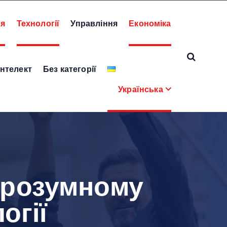
ня
Технології
Управління
Економіка
нтелект
Без категорії
Українська
 розумному
огії