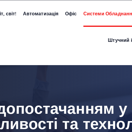
т, світ!
Автоматизація
Офіс
Системи Обладнан
Штучний і
допостачанням у
ливості та технол