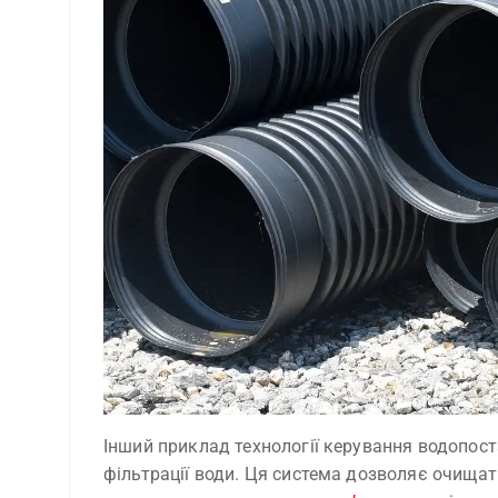
Інший приклад технології керування водопос
фільтрації води. Ця система дозволяє очищат