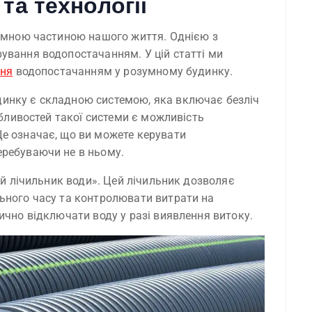
та технології
ємною частиною нашого життя. Однією з
ування водопостачанням. У цій статті ми
ння
водопостачанням у розумному будинку.
инку є складною системою, яка включає безліч
обливостей такої системи є можливість
е означає, що ви можете керувати
еребуваючи не в ньому.
ий лічильник води». Цей лічильник дозволяє
ьного часу та контролювати витрати на
ично відключати воду у разі виявлення витоку.